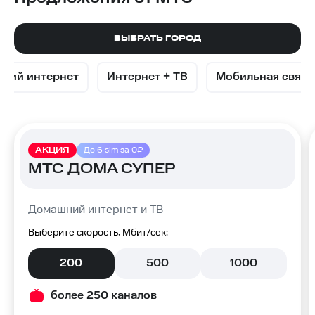
в
ВЫБРАТЬ ГОРОД
Свободном
ний интернет
Интернет + ТВ
Мобильная связь
АКЦИЯ
До 6 sim за 0₽
МТС ДОМА СУПЕР
Домашний интернет и ТВ
Выберите скорость, Мбит/сек:
200
500
1000
более 250 каналов